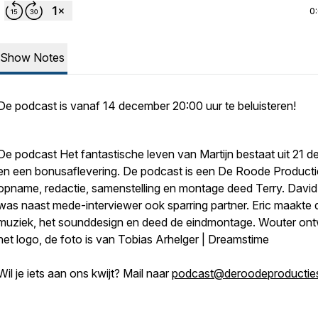
0
Show Notes
De podcast is vanaf 14 december 20:00 uur te beluisteren!
De podcast
Het fantastische leven van Martijn
bestaat uit 21 d
en een bonusaflevering. De podcast
is een De Roode Product
opname, redactie, samenstelling en montage deed Terry. David
was naast mede-interviewer ook sparring partner. Eric maakte 
muziek, het sounddesign en deed de eindmontage. Wouter ont
het logo, de foto is van Tobias Arhelger | Dreamstime
Wil je iets aan ons kwijt? Mail naar
podcast@deroodeproducties