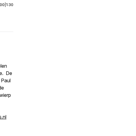
:00
|
1:30
elen
ie. De
 Paul
de
wierp
.nl