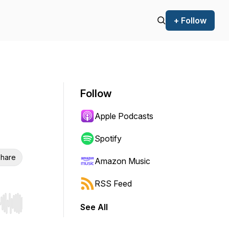
+ Follow
Follow
Apple Podcasts
Spotify
hare
Amazon Music
RSS Feed
See All
r end. Hold shift to jump forward or backward.