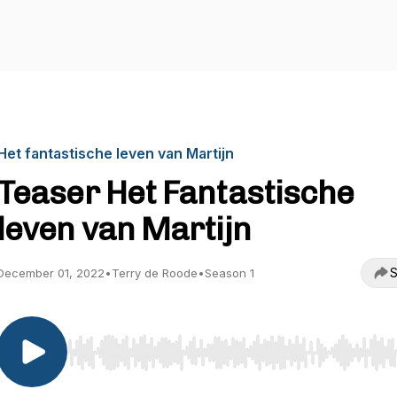
Het fantastische leven van Martijn
Teaser Het Fantastische
leven van Martijn
S
December 01, 2022
•
Terry de Roode
•
Season 1
Use Left/Right to seek, Home/End to jump to start o